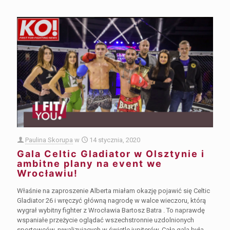
Paulina Skorupa
w
14 stycznia, 2020
Gala Celtic Gladiator w Olsztynie i
ambitne plany na event we
Wrocławiu!
Właśnie na zaproszenie Alberta miałam okazję pojawić się Celtic
Gladiator 26 i wręczyć główną nagrodę w walce wieczoru, którą
wygrał wybitny fighter z Wrocławia Bartosz Batra . To naprawdę
wspaniałe przeżycie oglądać wszechstronnie uzdolnionych
sportowców, rywalizujących w świetle jupiterów. Cała gala była